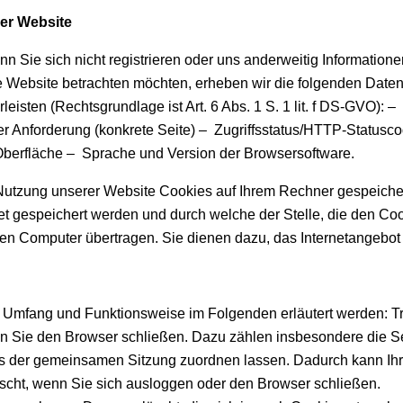
er Website
nn Sie sich nicht registrieren oder uns anderweitig Informatio
 Website betrachten möchten, erheben wir die folgenden Daten, 
leisten (Rechtsgrundlage ist Art. 6 Abs. 1 S. 1 lit. f DS-GVO):
r Anforderung (konkrete Seite) – Zugriffsstatus/HTTP-Statusc
berfläche – Sprache und Version der Browsersoftware.
Nutzung unserer Website Cookies auf Ihrem Rechner gespeichert
 gespeichert werden und durch welche der Stelle, die den Cooki
n Computer übertragen. Sie dienen dazu, das Internetangebot i
n Umfang und Funktionsweise im Folgenden erläutert werden: Tr
enn Sie den Browser schließen. Dazu zählen insbesondere die 
ers der gemeinsamen Sitzung zuordnen lassen. Dadurch kann Ih
cht, wenn Sie sich ausloggen oder den Browser schließen.