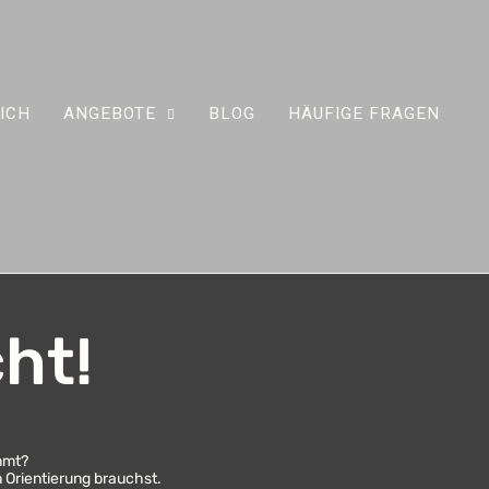
ICH
ANGEBOTE
BLOG
HÄUFIGE FRAGEN
ht!
mmt?
n Orientierung brauchst.