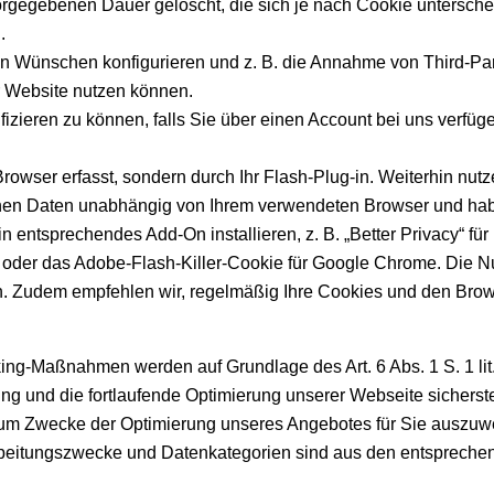
vorgegebenen Dauer gelöscht, die sich je nach Cookie untersch
.
en Wünschen konfigurieren und z. B. die Annahme von Third-Pa
er Website nutzen können.
fizieren zu können, falls Sie über einen Account bei uns verfüg
rowser erfasst, sondern durch Ihr Flash-Plug-in. Weiterhin nut
ichen Daten unabhängig von Ihrem verwendeten Browser und ha
ntsprechendes Add-On installieren, z. B. „Better Privacy“ für 
cy/) oder das Adobe-Flash-Killer-Cookie für Google Chrome. Die
n. Zudem empfehlen wir, regelmäßig Ihre Cookies und den Brow
king-Maßnahmen werden auf Grundlage des Art. 6 Abs. 1 S. 1 l
g und die fortlaufende Optimierung unserer Webseite sicherst
um Zwecke der Optimierung unseres Angebotes für Sie auszuwert
rbeitungszwecke und Datenkategorien sind aus den entspreche