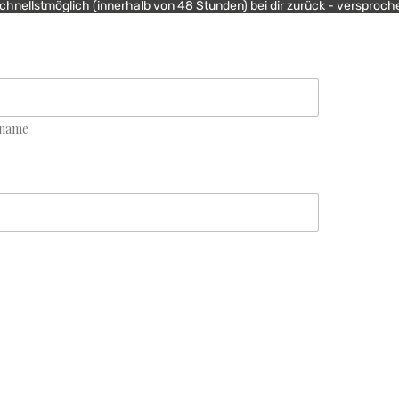
chnellstmöglich (innerhalb von 48 Stunden) bei dir zurück - versproch
name