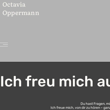
Inhalt
Octavia
springen
Oppermann
Ich freu mich a
Du hast Fragen, m
Ich freue mich, von dir zu hören – ga